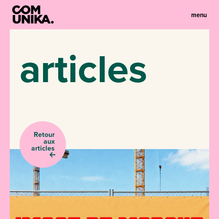
menu
articles
Retour
aux
articles